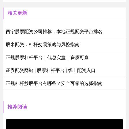
相关更新
西宁股票配资公司推荐，本地正规配资平台排名
股米配资：杠杆交易策略与风控指南
正规股票杠杆平台｜低息实盘｜资质可查
证券配资网站 | 股票杠杆平台 | 线上配资入口
正规杠杆炒股平台有哪些？安全可靠的选择指南
推荐阅读