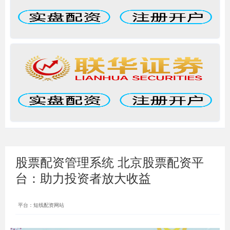
股票配资管理系统 北京股票配资平
台：助力投资者放大收益
平台：短线配资网站