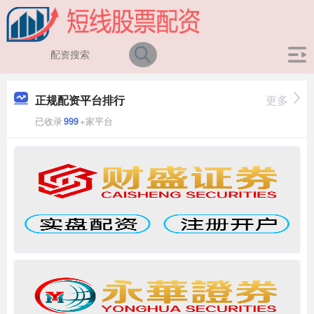
正规配资平台排行
更多
已收录
999
+家平台