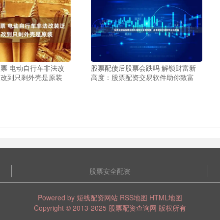
票 电动自行车非法改
股票配债后股票会跌吗 解锁财富新
人改到只剩外壳是原装
高度：股票配资交易软件助你致富
股票安全配资
Powered by
短线配资网站
RSS地图
HTML地图
Copyright
© 2013-2025
股票配资查询网
版权所有