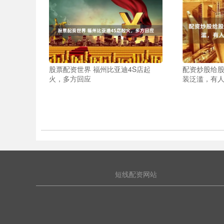
股票配资世界 福州比亚迪4S店起
配资炒股给股
火，多方回应
装泛滥，有
短线配资网站