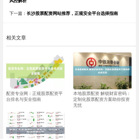
风控解析
下一篇：
长沙股票配资网站推荐，正规安全平台选择指南
相关文章
配资专业网：正规股票配资平
本地股票配资 解锁财富密码：
台排名与安全指南
定制化股票配资方案助你投资
无忧