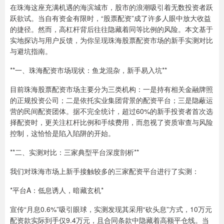
在珠海这座充满机遇的海滨城市，股市的浪潮吸引着无数投资者跃
跃欲试。当自有资金有限时，“股票配资”成了许多人眼中放大收益
的捷径。然而，高杠杆背后往往隐藏着同等比例的风险。本文基于
实地探访与用户反馈，为你呈现珠海股票配资市场的新手实测对比
与避坑指南。
**一、珠海配资市场现状：鱼龙混杂，新手易入坑**
目前珠海股票配资市场主要分为三类机构：一是持有相关金融牌照
的正规投资公司；二是依托实业集团背景的配资平台；三是隐蔽运
营的民间配资团体。据不完全统计，超过60%的新手投资者首次选
择配资时，更关注杠杆比例和手续费用，而忽视了资质审查与风险
控制，这恰恰是陷入陷阱的开始。
**二、实测对比：三家典型平台深度剖析**
我们对珠海市场上新手接触较多的三家配资平台进行了实测：
*平台A：低息诱人，暗藏玄机*
宣传“月息0.6%”吸引眼球，实测发现其采用“砍头息”方式，10万元
配资款实际到手仅9.4万元，且合同条款中隐藏着高额平仓线。当