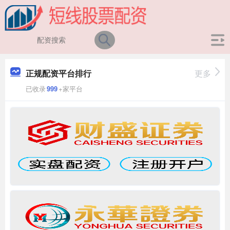
正规配资平台排行
更多
已收录
999
+家平台