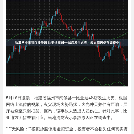
5月16日凌晨，福建省福州市闽侯县一比亚迪4S店发生火灾。根据
网络上流传的视频，火灾现场火势迅猛，火光冲天并伴有巨响，展
厅被烧至只剩框架。据悉，该事故未造成人员伤亡。针对此事，比
亚迪方面暂未有回应。当地消防表示事故原因正在调查中。
* **无风险：**模拟炒股使用虚拟资金，投资者不会损失任何真实资