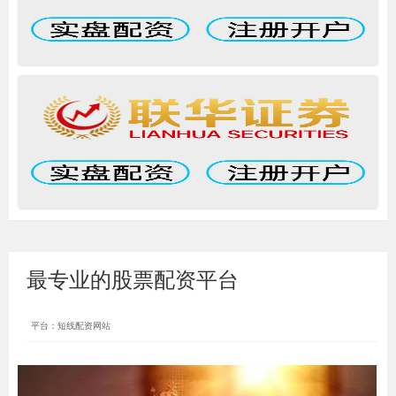
最专业的股票配资平台
平台：短线配资网站